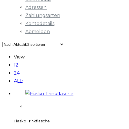
Adressen
Zahlungsarten
Kontodetails
Abmelden
View:
12
24
ALL:
Fiasko Trinkflasche