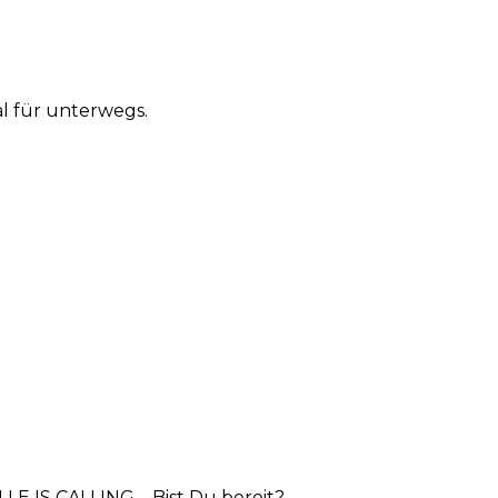
al für unterwegs.
ÖLLE IS CALLING – Bist Du bereit?