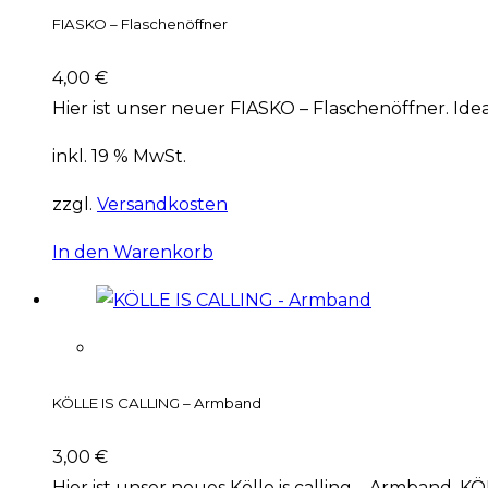
FIASKO – Flaschenöffner
4,00
€
Hier ist unser neuer FIASKO – Flaschenöffner. Ide
inkl. 19 % MwSt.
zzgl.
Versandkosten
In den Warenkorb
KÖLLE IS CALLING – Armband
3,00
€
Hier ist unser neues Kölle is calling – Armband. K