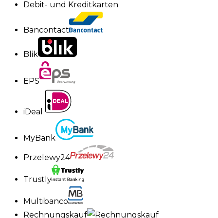
Debit- und Kreditkarten
Bancontact
Blik
EPS
iDeal
MyBank
Przelewy24
Trustly
Multibanco
Rechnungskauf